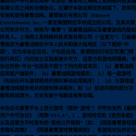
最终用户许可协议简称“本协议”是您与上海网之易网络科技发展
有限公司之间的法律协议。在遵守本协议规定的前提下，您有权
安装和使用暴雪战网。暴雪娱乐有限公司（Blizzard
Entertainment, Inc., 一家在美国特拉华州成立的公司，及其关联
公司和许可方，统称为“暴雪”）是暴雪战网以及暴雪游戏的版权
所有人。上海网之易网络科技发展有限公司（“运营方”）已被暴
雪指定为暴雪战网在中华人民共和国大陆地区（以下简称“中
国”，仅为本协议目的，不包括台湾、香港特别行政区和澳门特
别行政区）内的独立且独家被许可方、运营方和游戏经销商。本
协议所称“平台”包括但不限于下列内容或项目：（a）暴雪战网
应用客户端软件；（b）暴雪战网游戏服务；（c）每一款游戏
（包括任何与游戏相关的授权移动应用程序）；（d）与游戏或
暴雪战网服务相关的授权移动程序；和（e）前述内容的部分功
能和组成部分，无论安装于电脑或者移动端。
本协议与暴雪平台上部分游戏（简称“游戏”）中所包含的《最终
用户许可协议》（简称“EULA”，）、游戏特定的《使用条款》
以及运营方不时发布的“其他公开规则”（如：《
网易暴雪游戏服
务隐私政策
》、《
网易暴雪游戏管理规则
》、各游戏论坛的论坛