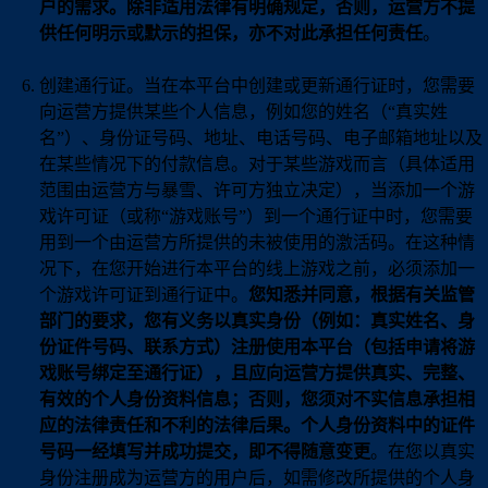
户的需求。除非适用法律有明确规定，否则，运营方不提
供任何明示或默示的担保，亦不对此承担任何责任
。
创建通行证。当在本平台中创建或更新通行证时，您需要
向运营方提供某些个人信息，例如您的姓名（“真实姓
名”）、身份证号码、地址、电话号码、电子邮箱地址以及
在某些情况下的付款信息。对于某些游戏而言（具体适用
范围由运营方与暴雪、许可方独立决定），当添加一个游
戏许可证（或称“游戏账号”）到一个通行证中时，您需要
用到一个由运营方所提供的未被使用的激活码。在这种情
况下，在您开始进行本平台的线上游戏之前，必须添加一
个游戏许可证到通行证中。
您知悉并同意，根据有关监管
部门的要求，您有义务以真实身份（例如：真实姓名、身
份证件号码、联系方式）注册使用本平台（包括申请将游
戏账号绑定至通行证），且应向运营方提供真实、完整、
有效的个人身份资料信息；否则，您须对不实信息承担相
应的法律责任和不利的法律后果。个人身份资料中的证件
号码一经填写并成功提交，即不得随意变更
。在您以真实
身份注册成为运营方的用户后，如需修改所提供的个人身