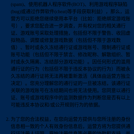
(spam)、使用机器人程序软件(BOT)、利用游戏程序缺陷
(bug)或通过作弊软件(cheat)等手段获取利益），那么，运
营方可以拒绝您继续使用本平台（比如：拒绝绑定游戏账
号），要求您配合进一步调查，并有权对您的相关通行
证、游戏账号采取处理措施，包括但不限于警告、收回虚
拟物品、调整或修复游戏数据（包括但不限于游戏数
值）、暂时或永久冻结通行证或游戏账号、限制通行证或
账号功能（包括但不限于禁言、修改昵称、解散组织、暂
时或永久隔离、冻结部分游戏功能）。因任何形式的滥用
通行证的行为（包括但不限于违反本协议的行为）而被永
久冻结的通行证将无法再被重新激活（具体由运营方独立
决定）。您充分理解您的通行证的一旦被冻结，该通行证
关联的游戏账号在冻结期间也将无法使用。您同意以通行
证、账号或游戏程序中的监测数据作为判断您是否有以上
可能违反本协议和/或公开规则行为的依据。
为了您的合法权益，在您向运营方提供与您所注册的身份
信息相一致的个人有效身份信息后，运营方将为您提供通
行证注册人证明、原始注册信息等必要的协助和支持，并